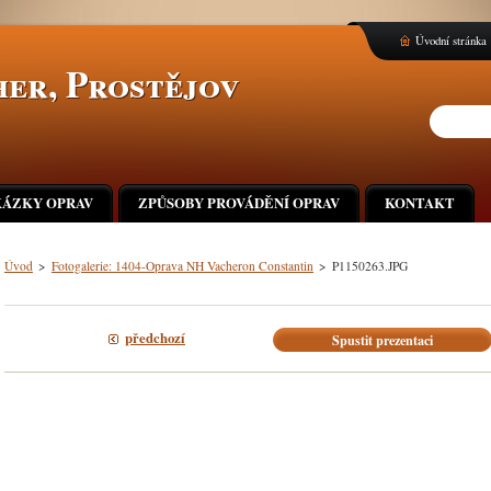
Úvodní stránka
er, Prostějov
ÁZKY OPRAV
ZPŮSOBY PROVÁDĚNÍ OPRAV
KONTAKT
Úvod
>
Fotogalerie: 1404-Oprava NH Vacheron Constantin
>
P1150263.JPG
předchozí
Spustit prezentaci