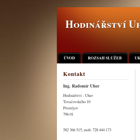
Hodinářství Uh
ÚVOD
ROZSAH SLUŽEB
UK
Kontakt
Ing. Radomír Uher
Hodinářství - Uher
Tovačovského 10
Prostějov
796 01
582 366 515, mob. 728 444 173