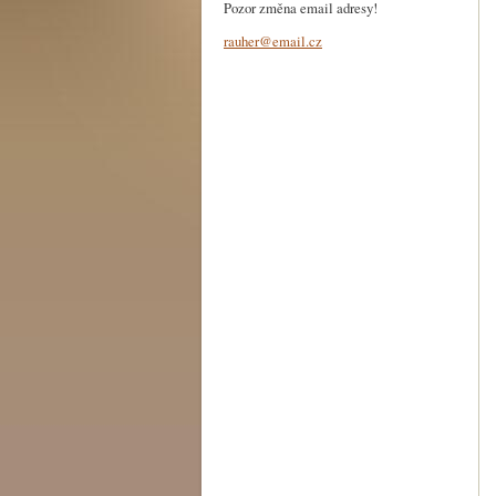
Pozor změna email adresy!
rauher@e
mail.cz