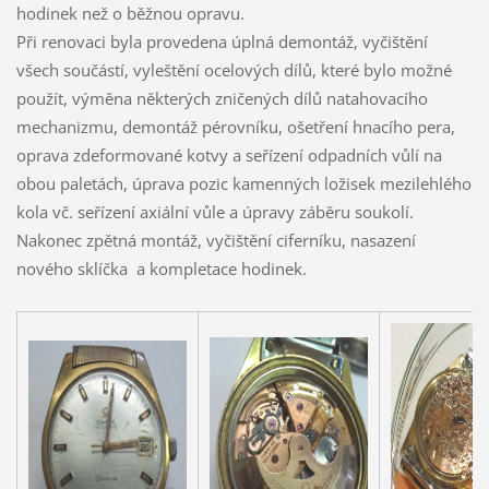
hodinek než o běžnou opravu.
Při renovaci byla provedena úplná demontáž, vyčištění
všech součástí, vyleštění ocelových dílů, které bylo možné
použít, výměna některých zničených dílů natahovacího
mechanizmu, demontáž pérovníku, ošetření hnacího pera,
oprava zdeformované kotvy a seřízení odpadních vůlí na
obou paletách, úprava pozic kamenných ložisek mezilehlého
kola vč. seřízení axiální vůle a úpravy záběru soukolí.
Nakonec zpětná montáž, vyčištění ciferníku, nasazení
nového sklíčka a kompletace hodinek.