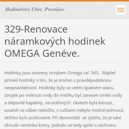
Hodinářství Uher, Prostějov
329-Renovace
náramkových hodinek
OMEGA Genéve.
Hodinky jsou osazeny strojkem Omega cal. 565. Majitel
přinesl hodinky s tím. že je smířen s pravděpodobnou
neopravitelností. Hodinky byly ve velmi špatném stavu,
strojek po vniknutí vody do vnitřku byl zanesen směsí vody
a olejovité kapaliny, na ocelových částech byla koroze,
soukolí se vůbec netočilo, s ručkami nebylo možné pohnout,
sklíčko bylo poškozené. Při demontáži se zjistilo, že je také
ohnuté raménko kotvy. Jednalo se tedy spíše o záchranu