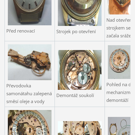
Nad otevřen
strojkem se 
Před renovací
Strojek po otevření
začala srážet
Pohled na da
Převodovka
mechanizmus
samonátahu zalepená
Demontáž soukolí
demontáží
směsí oleje a vody