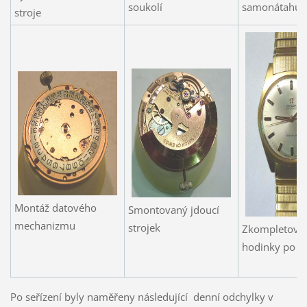
soukolí
samonátahu
stroje
Montáž datového
Smontovaný jdoucí
mechanizmu
strojek
Zkompletova
hodinky po r
Po seřízení byly naměřeny následující denní odchylky v