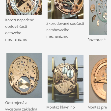
Korozí napadené
Zkorodované součásti
ocelové části
natahovacího
datového
mechanizmu
mechanizmu
Rozebrané h
Odstrojená a
Montáž hlavního
Montáž přev
vyčištěná základna